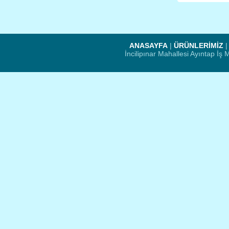
ANASAYFA
|
ÜRÜNLERİMİZ
İncilipınar Mahallesi Ayıntap İ