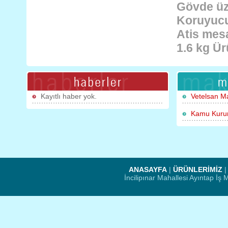
Gövde üz
Koruyucu k
Atis mesa
1.6 kg Ür
Kayıtlı haber yok.
Vetelsan M
Kamu Kurum
ANASAYFA
|
ÜRÜNLERİMİZ
İncilipınar Mahallesi Ayıntap İ