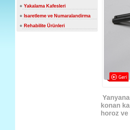
Yakalama Kafesleri
Isaretleme ve Numaralandirma
Rehabilite Ürünleri
Yanyana ç
konan kap
horoz ve ç