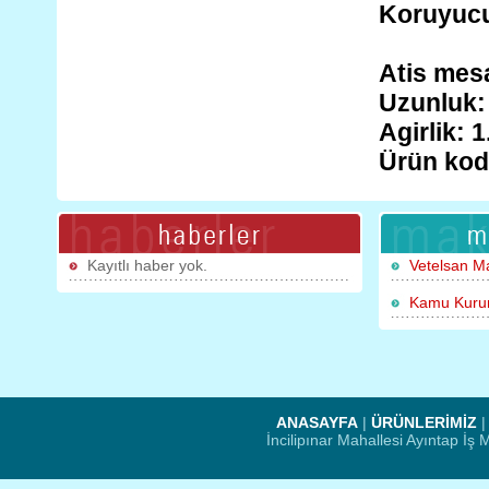
Koruyucu k
Atis mes
Uzunluk:
Agirlik: 1
Ürün kod
Kayıtlı haber yok.
Vetelsan M
Kamu Kurum
ANASAYFA
|
ÜRÜNLERİMİZ
İncilipınar Mahallesi Ayıntap İ